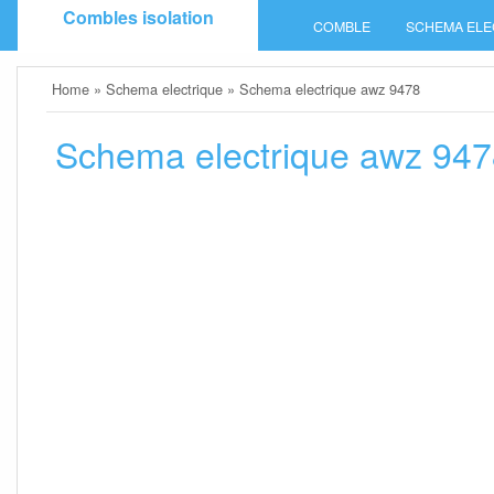
Skip
Combles isolation
COMBLE
SCHEMA ELE
to
content
Home
»
Schema electrique
»
Schema electrique awz 9478
Schema electrique awz 94