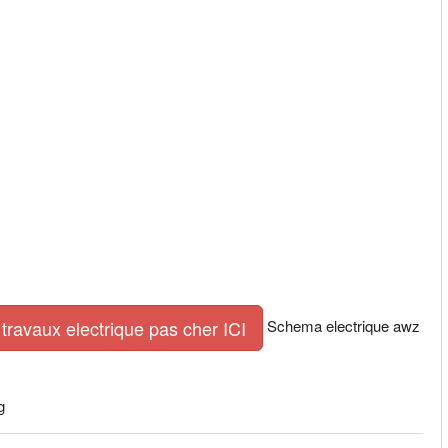
Schema electrique awz
travaux electrique pas cher ICI
g