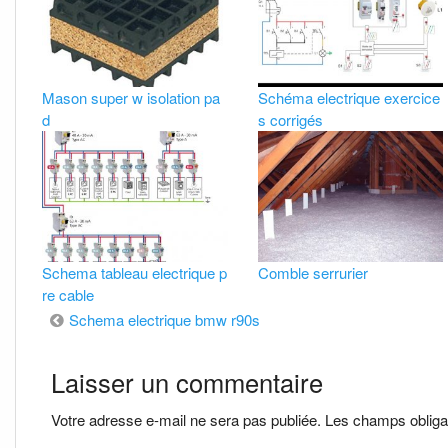
Mason super w isolation pa
Schéma electrique exercice
d
s corrigés
Schema tableau electrique p
Comble serrurier
re cable
Navigation
Schema electrique bmw r90s
de
Laisser un commentaire
l’article
Votre adresse e-mail ne sera pas publiée.
Les champs obliga