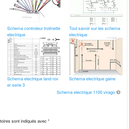
Schema controleur trotinette
Tout savoir sur les schema
electrique
electrique
Schema electrique land rov
Schema electrique gaine
er serie 3
Schema electrique 1100 virago
toires sont indiqués avec
*