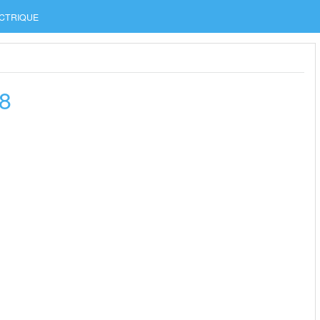
CTRIQUE
78