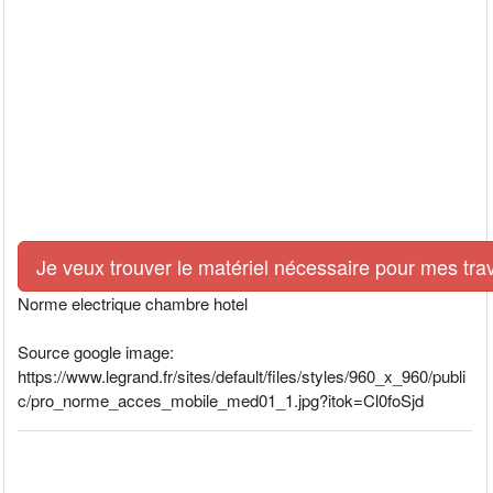
Je veux trouver le matériel nécessaire pour mes tra
Norme electrique chambre hotel
Source google image:
https://www.legrand.fr/sites/default/files/styles/960_x_960/publi
c/pro_norme_acces_mobile_med01_1.jpg?itok=Cl0foSjd