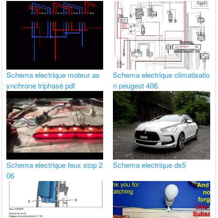
Schema electrique moteur as
Schema electrique climatisatio
ynchrone triphasé pdf
n peugeot 406
Schema electrique feux stop 2
Schema electrique ds5
06