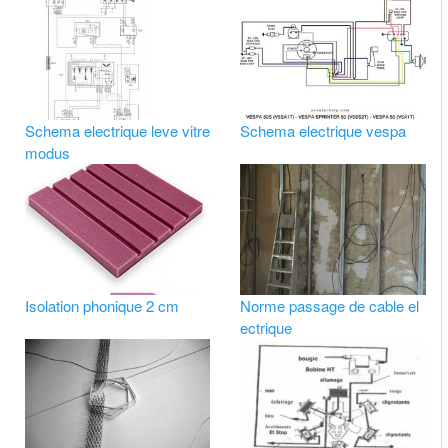
Schema electrique leve vitre
Schema electrique vespa
modus
Isolation phonique 2 cm
Norme passage de cable el
ectrique