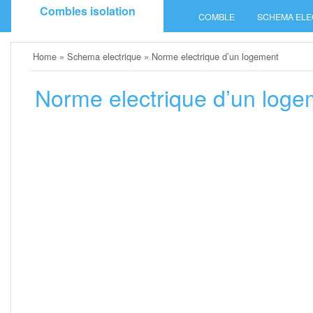
Skip
Combles isolation
COMBLE
SCHEMA ELE
to
content
Home
»
Schema electrique
»
Norme electrique d’un logement
Norme electrique d’un loge